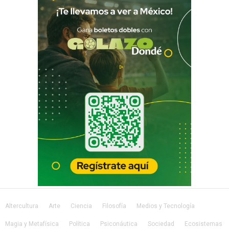
Altercultura
Arte
Ciencia
Filosofía
Medios y Tecnología
Magia y Metafísica
Política
Psiconáutica
Sociedad
Ecosistemas