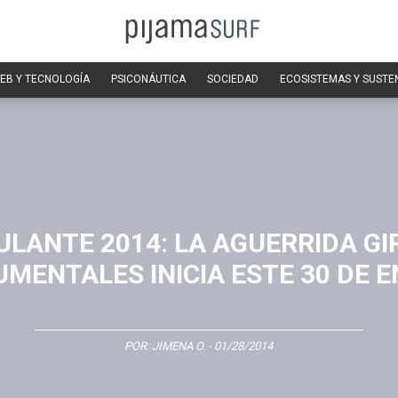
EB Y TECNOLOGÍA
PSICONÁUTICA
SOCIEDAD
ECOSISTEMAS Y SUSTE
LANTE 2014: LA AGUERRIDA GI
MENTALES INICIA ESTE 30 DE 
POR:
JIMENA O.
- 01/28/2014