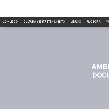
LO + LEÍDO
CULTURA Y ENTRETENIMIENTO
LIBROS
FILOSOFÍA
W
AMBU
DOCU