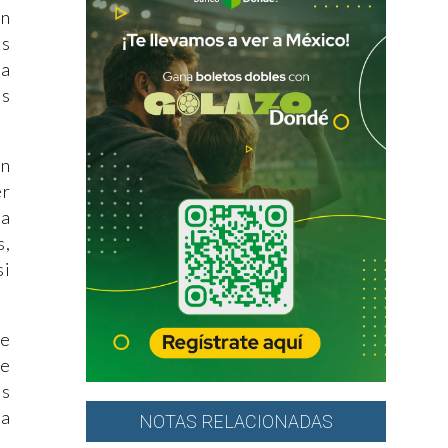
en
es
ra
os
én
er
la
s,
si
ne
de
es
ra
NOTAS RELACIONADAS