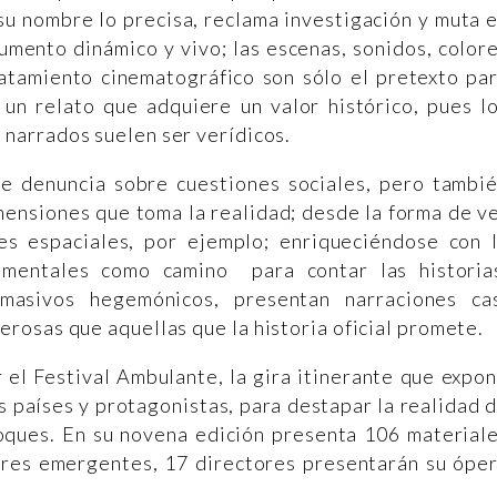
u nombre lo precisa, reclama investigación y muta 
umento dinámico y vivo; las escenas, sonidos, color
ratamiento cinematográfico son sólo el pretexto pa
 un relato que adquiere un valor histórico, pues l
 narrados suelen ser verídicos.
e denuncia sobre cuestiones sociales, pero tambi
imensiones que toma la realidad; desde la forma de v
es espaciales, por ejemplo; enriqueciéndose con 
cumentales como camino para contar las historia
asivos hegemónicos, presentan narraciones ca
osas que aquellas que la historia oficial promete.
 el Festival Ambulante, la gira itinerante que expo
 países y protagonistas, para destapar la realidad 
foques. En su novena edición presenta 106 material
ores emergentes, 17 directores presentarán su ópe