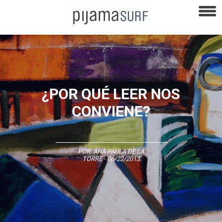
¿POR QUÉ LEER NOS
CONVIENE?
POR:
ANA PAULA DE LA
TORRE
- 06/22/2013