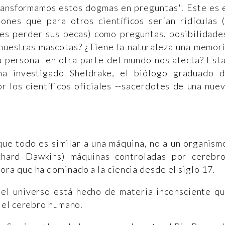
transformamos estos dogmas en preguntas". Este es 
iones que para otros científicos serían ridículas 
es perder sus becas) como preguntas, posibilidade
nuestras mascotas? ¿Tiene la naturaleza una memor
a persona en otra parte del mundo nos afecta? Est
ha investigado Sheldrake, el biólogo graduado 
 los científicos oficiales --sacerdotes de una nue
que todo es similar a una máquina, no a un organism
chard Dawkins) máquinas controladas por cerebr
a que ha dominado a la ciencia desde el siglo 17.
 el universo está hecho de materia inconsciente q
 el cerebro humano.