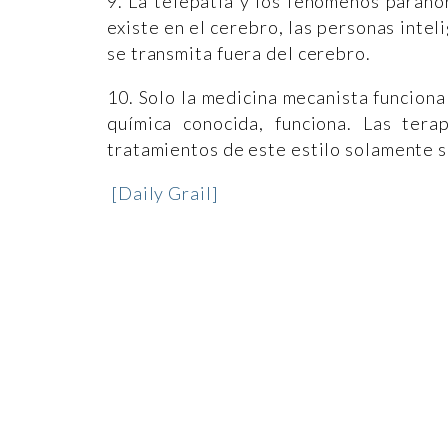
9. La telepatía y los fenómenos parano
existe en el cerebro, las personas inte
se transmita fuera del cerebro.
10. Solo la medicina mecanista funciona 
química conocida, funciona. Las tera
tratamientos de este estilo solamente 
[Daily Grail]