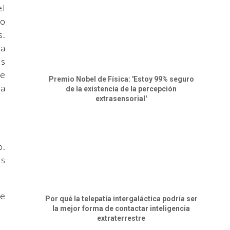
el
(o
s.
ia
as
de
Premio Nobel de Física: 'Estoy 99% seguro
va
de la existencia de la percepción
extrasensorial'
o.
os
ue
Por qué la telepatía intergaláctica podría ser
la mejor forma de contactar inteligencia
extraterrestre