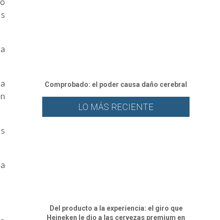
lo
es
na
ia
Comprobado: el poder causa daño cerebral
in
LO MÁS RECIENTE
os
da
Del producto a la experiencia: el giro que
Heineken le dio a las cervezas premium en