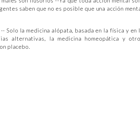
rmales son ilusorios --Ya que toda acción mental so
ligentes saben que no es posible que una acción ment
-- Solo la medicina alópata, basada en la física y en 
pias alternativas, la medicina homeopática y otr
son placebo.