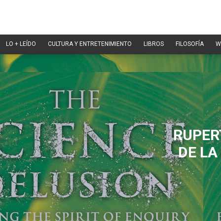
LO + LEÍDO
CULTURA Y ENTRETENIMIENTO
LIBROS
FILOSOFÍA
W
RUPER
DE LA