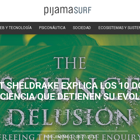
EB Y TECNOLOGÍA
PSICONÁUTICA
SOCIEDAD
ECOSISTEMAS Y SUSTE
T SHELDRAKE EXPLICA LOS 10 
 CIENCIA QUE DETIENEN SU EVO
CIENCIA
POR:
JIMENA O.
- 08/21/2012