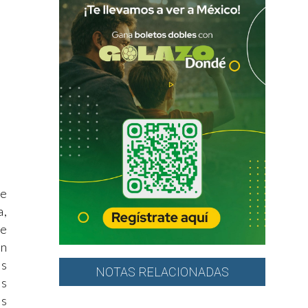
de
a,
de
ón
es
NOTAS RELACIONADAS
os
ás