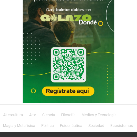
Altercultura
Arte
Ciencia
Filosofía
Medios y Tecnología
Magia y Metafísica
Política
Psiconáutica
Sociedad
Ecosistemas
Salud
Lifestyle