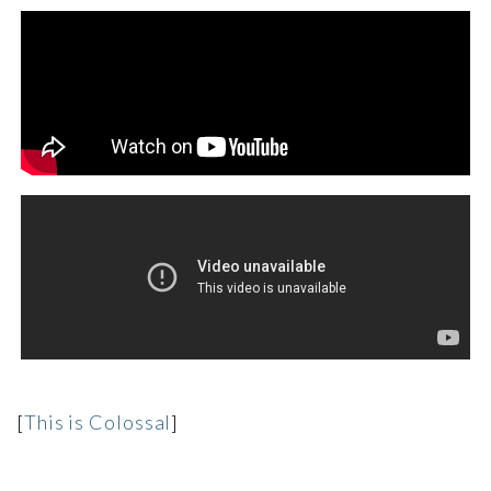
[
This is Colossal
]