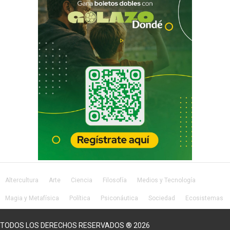
Altercultura
Arte
Ciencia
Filosofía
Medios y Tecnología
Magia y Metafísica
Política
Psiconáutica
Sociedad
Ecosistemas
Salud
Lifestyle
TODOS LOS DERECHOS RESERVADOS ® 2026