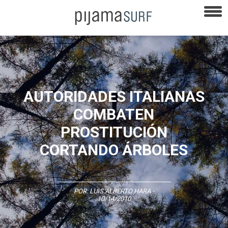
AUTORIDADES ITALIANAS
COMBATEN
PROSTITUCIÓN
CORTANDO ÁRBOLES
POR:
LUIS ALBERTO HARA
-
10/14/2010