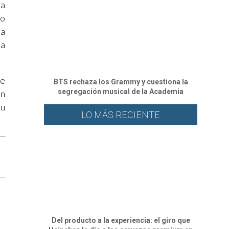
la
mo
la
ia
se
BTS rechaza los Grammy y cuestiona la
segregación musical de la Academia
un
su
LO MÁS RECIENTE
Del producto a la experiencia: el giro que