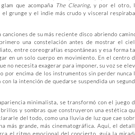
t glam que acompaña
The Clearing
, y por el otro, 
 el grunge y el indie más crudo y visceral respirab
n canciones de su más reciente disco abriendo camin
primero una constelación antes de mostrar el cie
iato, entre coreografías espontáneas y esa forma t
ugar en un solo cuerpo en movimiento. En el centro 
que no necesita exagerar para imponer, su voz se ele
do por encima de los instrumentos sin perder nunca 
ta con la intención de quedarse suspendida un segun
 apariencia minimalista, se transformó con el juego 
, brillos y sombras que construyeron una estética q
lararle del todo, como una lluvia de luz que cae sob
na más grande, más cinematográfica. Aquí, el detal
rca el ritmo emocional del concierto, guía la mirad