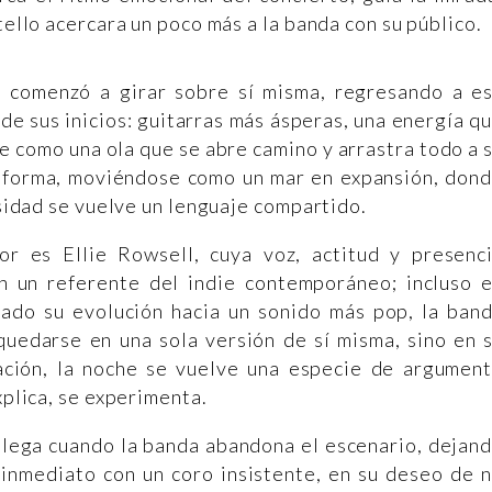
tello acercara un poco más a la banda con su público.
 comenzó a girar sobre sí misma, regresando a e
de sus inicios: guitarras más ásperas, una energía q
ce como una ola que se abre camino y arrastra todo a 
a forma, moviéndose como un mar en expansión, don
ensidad se vuelve un lenguaje compartido.
r es Ellie Rowsell, cuya voz, actitud y presenc
n un referente del indie contemporáneo; incluso 
ado su evolución hacia un sonido más pop, la ban
quedarse en una sola versión de sí misma, sino en 
ación, la noche se vuelve una especie de argumen
xplica, se experimenta.
ega cuando la banda abandona el escenario, dejan
 inmediato con un coro insistente, en su deseo de 