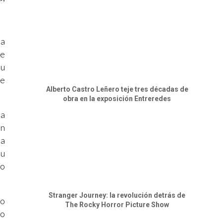
sa
ue
su
de
Alberto Castro Leñero teje tres décadas de
obra en la exposición Entreredes
ia
en
da
su
to
Stranger Journey: la revolución detrás de
do
The Rocky Horror Picture Show
no