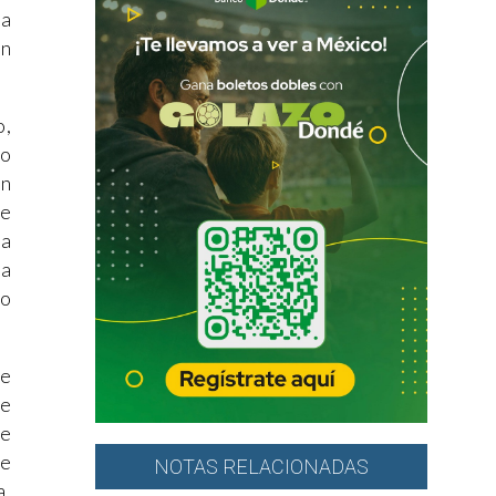
la
an
o,
lo
an
de
va
la
do
de
ue
re
le
NOTAS RELACIONADAS
a,