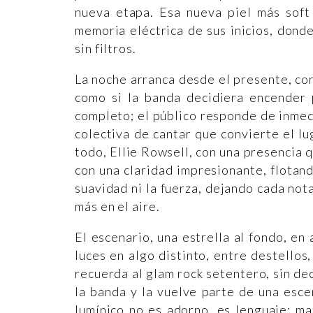
nueva etapa. Esa nueva piel más sof
memoria eléctrica de sus inicios, donde
sin filtros.
La noche arranca desde el presente, co
como si la banda decidiera encender 
completo; el público responde de inmed
colectiva de cantar que convierte el l
todo, Ellie Rowsell, con una presencia 
con una claridad impresionante, flotan
suavidad ni la fuerza, dejando cada no
más en el aire.
El escenario, una estrella al fondo, en
luces en algo distinto, entre destellos
recuerda al glam rock setentero, sin dec
la banda y la vuelve parte de una esce
lumínico no es adorno, es lenguaje; ma