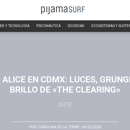
EB Y TECNOLOGÍA
PSICONÁUTICA
SOCIEDAD
ECOSISTEMAS Y SUSTE
 ALICE EN CDMX: LUCES, GRUNGE
BRILLO DE «THE CLEARING»
ARTE
POR:
CAROLINA DE LA TORRE
- 05/22/2026