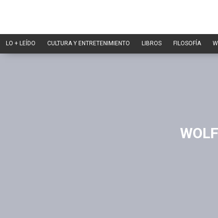
LO + LEÍDO
CULTURA Y ENTRETENIMIENTO
LIBROS
FILOSOFÍA
W
WOLF