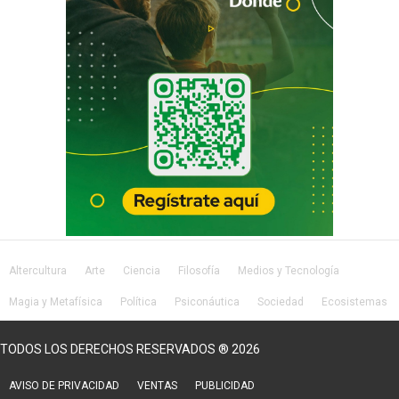
Altercultura
Arte
Ciencia
Filosofía
Medios y Tecnología
Magia y Metafísica
Política
Psiconáutica
Sociedad
Ecosistemas
Salud
Lifestyle
TODOS LOS DERECHOS RESERVADOS ® 2026
AVISO DE PRIVACIDAD
VENTAS
PUBLICIDAD