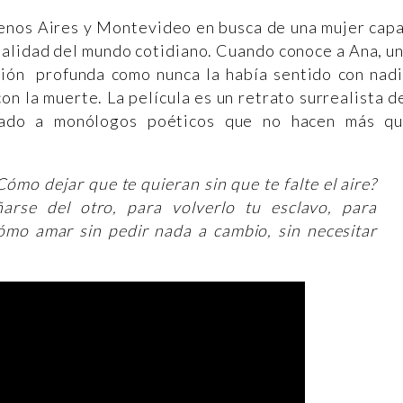
uenos Aires y Montevideo en busca de una mujer cap
analidad del mundo cotidiano. Cuando conoce a Ana, u
exión profunda como nunca la había sentido con nad
n la muerte. La película es un retrato surrealista d
mado a monólogos poéticos que no hacen más q
mo dejar que te quieran sin que te falte el aire?
rse del otro, para volverlo tu esclavo, para
cómo amar sin pedir nada a cambio, sin necesitar