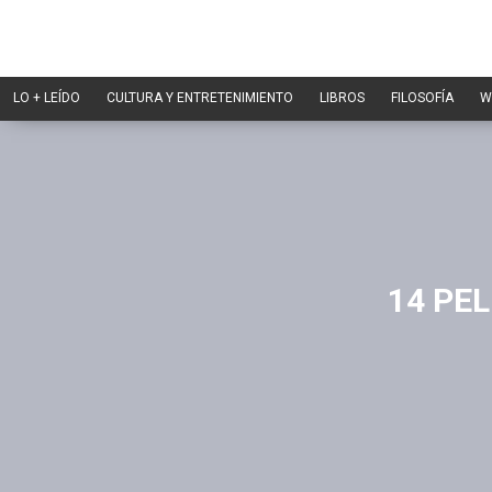
LO + LEÍDO
CULTURA Y ENTRETENIMIENTO
LIBROS
FILOSOFÍA
W
14 PE