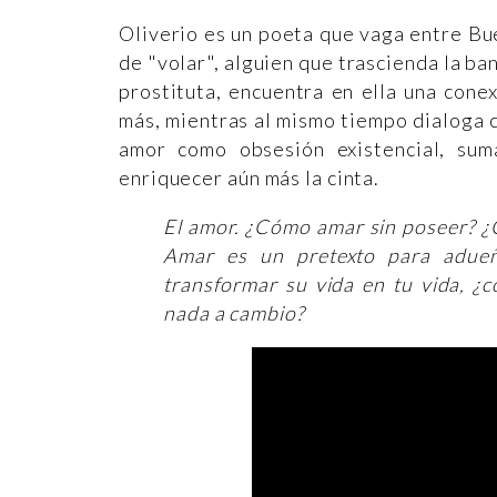
Oliverio es un poeta que vaga entre B
de "volar", alguien que trascienda la b
prostituta, encuentra en ella una con
más, mientras al mismo tiempo dialoga co
amor como obsesión existencial, su
enriquecer aún más la cinta.
El amor. ¿Cómo amar sin poseer? ¿Có
Amar es un pretexto para adueña
transformar su vida en tu vida, ¿
nada a cambio?