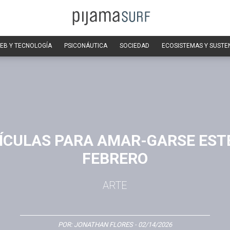
EB Y TECNOLOGÍA
PSICONÁUTICA
SOCIEDAD
ECOSISTEMAS Y SUSTE
LÍCULAS PARA AMAR-GARSE ESTE
FEBRERO
ARTE
POR:
JONATHAN FLORES
- 02/14/2026