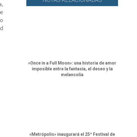
a,
de
no
ad
«Once in a Full Moon»: una historia de amor
imposible entre la fantasía, el deseo y la
melancolía
«Metrópolis» inaugurará el 25º Festival de