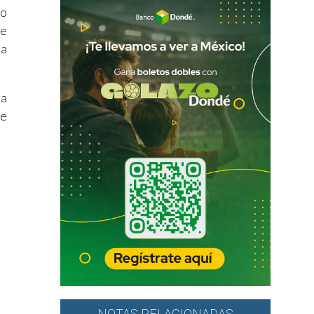
mo
se
ra
ha
se
NOTAS RELACIONADAS