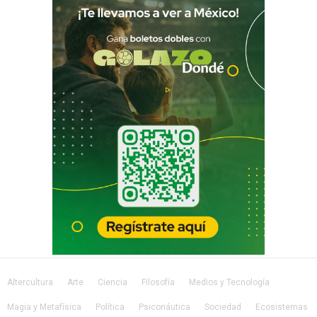
Altercultura
Arte
Ciencia
Filosofía
Medios y Tecnología
Magia y Metafísica
Política
Psiconáutica
Sociedad
Ecosistemas