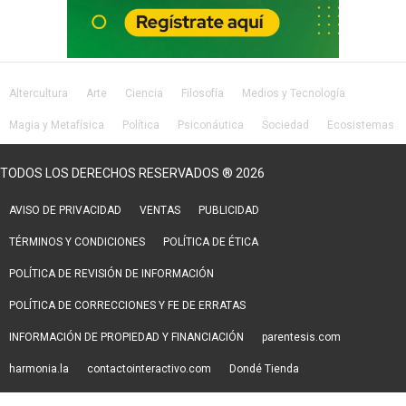
Altercultura
Arte
Ciencia
Filosofía
Medios y Tecnología
Magia y Metafísica
Política
Psiconáutica
Sociedad
Ecosistemas
Salud
Lifestyle
TODOS LOS DERECHOS RESERVADOS ® 2026
AVISO DE PRIVACIDAD
VENTAS
PUBLICIDAD
TÉRMINOS Y CONDICIONES
POLÍTICA DE ÉTICA
POLÍTICA DE REVISIÓN DE INFORMACIÓN
POLÍTICA DE CORRECCIONES Y FE DE ERRATAS
INFORMACIÓN DE PROPIEDAD Y FINANCIACIÓN
parentesis.com
harmonia.la
contactointeractivo.com
Dondé Tienda