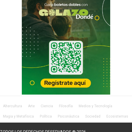
Altercultura
Arte
Ciencia
Filosofía
Medios y Tecnología
Magia y Metafísica
Política
Psiconáutica
Sociedad
Ecosistemas
Salud
Lifestyle
TODOS LOS DERECHOS RESERVADOS ® 2026