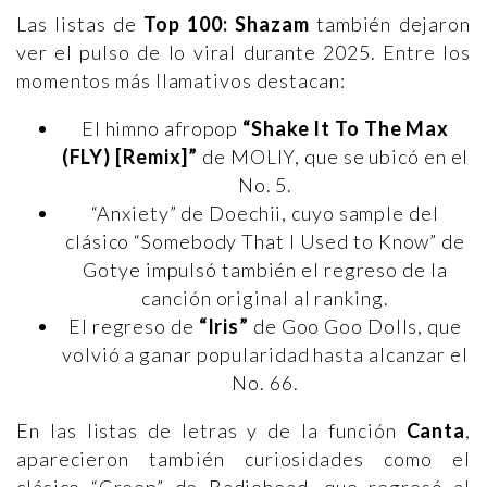
Las listas de
Top 100: Shazam
también dejaron
ver el pulso de lo viral durante 2025. Entre los
momentos más llamativos destacan:
El himno afropop
“Shake It To The Max
(FLY) [Remix]”
de MOLIY, que se ubicó en el
No. 5.
“Anxiety” de Doechii, cuyo sample del
clásico “Somebody That I Used to Know” de
Gotye impulsó también el regreso de la
canción original al ranking.
El regreso de
“Iris”
de Goo Goo Dolls, que
volvió a ganar popularidad hasta alcanzar el
No. 66.
En las listas de letras y de la función
Canta
,
aparecieron también curiosidades como el
clásico “Creep” de Radiohead, que regresó al