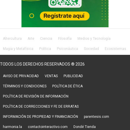
Altercultura
Arte
Ciencia
Filosofía
Medios y Tecnología
Magia y Metafísica
Política
Psiconáutica
Sociedad
Ecosistemas
Salud
Lifestyle
TODOS LOS DERECHOS RESERVADOS ® 2026
AVISO DE PRIVACIDAD
VENTAS
PUBLICIDAD
TÉRMINOS Y CONDICIONES
POLÍTICA DE ÉTICA
POLÍTICA DE REVISIÓN DE INFORMACIÓN
POLÍTICA DE CORRECCIONES Y FE DE ERRATAS
INFORMACIÓN DE PROPIEDAD Y FINANCIACIÓN
parentesis.com
harmonia.la
contactointeractivo.com
Dondé Tienda