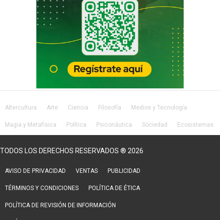
Altercultura
Arte
Ciencia
Filosofía
Medios y Tecnología
Magia y Metafísica
Política
Psiconáutica
Sociedad
Ecosistemas
Salud
Lifestyle
TODOS LOS DERECHOS RESERVADOS ® 2026
AVISO DE PRIVACIDAD
VENTAS
PUBLICIDAD
TÉRMINOS Y CONDICIONES
POLÍTICA DE ÉTICA
POLÍTICA DE REVISIÓN DE INFORMACIÓN