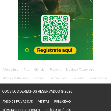
Altercultura
Arte
Ciencia
Filosofía
Medios y Tecnología
Magia y Metafísica
Política
Psiconáutica
Sociedad
Ecosistemas
Salud
Lifestyle
TODOS LOS DERECHOS RESERVADOS ® 2026
AVISO DE PRIVACIDAD
VENTAS
PUBLICIDAD
TÉRMINOS Y CONDICIONES
POLÍTICA DE ÉTICA