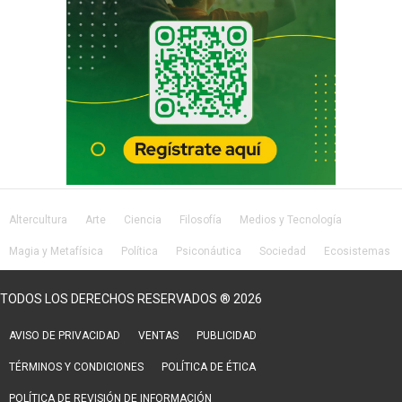
Altercultura
Arte
Ciencia
Filosofía
Medios y Tecnología
Magia y Metafísica
Política
Psiconáutica
Sociedad
Ecosistemas
Salud
Lifestyle
TODOS LOS DERECHOS RESERVADOS ® 2026
AVISO DE PRIVACIDAD
VENTAS
PUBLICIDAD
TÉRMINOS Y CONDICIONES
POLÍTICA DE ÉTICA
POLÍTICA DE REVISIÓN DE INFORMACIÓN