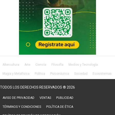
Altercultura
Arte
Ciencia
Filosofía
Medios y Tecnología
Magia y Metafísica
Política
Psiconáutica
Sociedad
Ecosistemas
Salud
Lifestyle
TODOS LOS DERECHOS RESERVADOS ® 2026
AVISO DE PRIVACIDAD
VENTAS
PUBLICIDAD
TÉRMINOS Y CONDICIONES
POLÍTICA DE ÉTICA