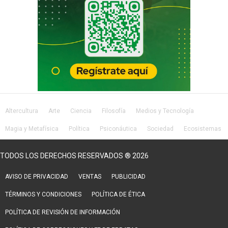
Altercultura
Arte
Ciencia
Filosofía
Medios y Tecnología
Magia y Metafísica
Política
Psiconáutica
Sociedad
Ecosistemas
Salud
Lifestyle
TODOS LOS DERECHOS RESERVADOS ® 2026
AVISO DE PRIVACIDAD
VENTAS
PUBLICIDAD
TÉRMINOS Y CONDICIONES
POLÍTICA DE ÉTICA
POLÍTICA DE REVISIÓN DE INFORMACIÓN