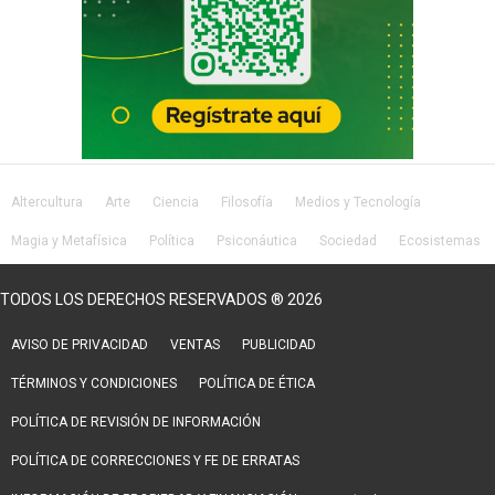
Altercultura
Arte
Ciencia
Filosofía
Medios y Tecnología
Magia y Metafísica
Política
Psiconáutica
Sociedad
Ecosistemas
Salud
Lifestyle
TODOS LOS DERECHOS RESERVADOS ® 2026
AVISO DE PRIVACIDAD
VENTAS
PUBLICIDAD
TÉRMINOS Y CONDICIONES
POLÍTICA DE ÉTICA
POLÍTICA DE REVISIÓN DE INFORMACIÓN
POLÍTICA DE CORRECCIONES Y FE DE ERRATAS