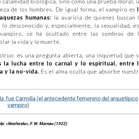
 calamidad biológica, sino como una prueba moral, 
leza de los hombres. De igual forma, el vampiro es
flaquezas humanas:
la avaricia de quienes buscan 
a lo desconocido y, especialmente, la sexualidad, e
 vampiro, se ha ocultado entre las sombras de 
lar la vida y la muerte.
struo: es una pregunta abierta, una inquietud que 
s la lucha entre lo carnal y lo espiritual, entre 
a y la no-vida.
Es el alma oculta que absorbe nuest
a, fue Carmilla (el antecedente femenino del arquetípico
vampiro)
da: «Nosferatu», F. W. Marnau (1922)