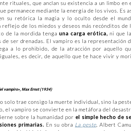
te rituales, que anclan su existencia a un limbo en 
que permanece mediante la energía de los vivos. Es a
n su retórica la magia y lo oculto desde el mun
n reflejo de los miedos y deseos más recónditos de 
to de la mordida tenga
una carga erótica,
ni que l
 de ser drenadas. El vampiro es la representación 
ga a lo prohibido, de la atracción por aquello q
guales, es decir, de aquello que te hace vivir y mor
del vampiro», Max Ernst (1934)
no solo trae consigo la muerte individual, sino la pest
do, el vampiro se convierte en la metáfora del desast
 cierne sobre la humanidad por
el simple hecho de s
iones primarias.
En su obra
La peste
, Albert Cam