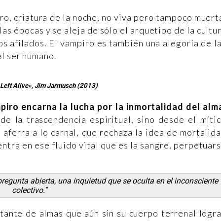
ro, criatura de la noche, no viva pero tampoco muert
as épocas y se aleja de sólo el arquetipo de la cultu
os afilados. El vampiro es también una alegoría de l
el ser humano.
 Left Alive», Jim Jarmusch (2013)
piro encarna la lucha por la inmortalidad del alm
de la trascendencia espiritual, sino desde el míti
 aferra a lo carnal, que rechaza la idea de mortalid
entra en ese fluido vital que es la sangre, perpetuar
egunta abierta, una inquietud que se oculta en el inconsciente
colectivo."
stante de almas que aún sin su cuerpo terrenal logr