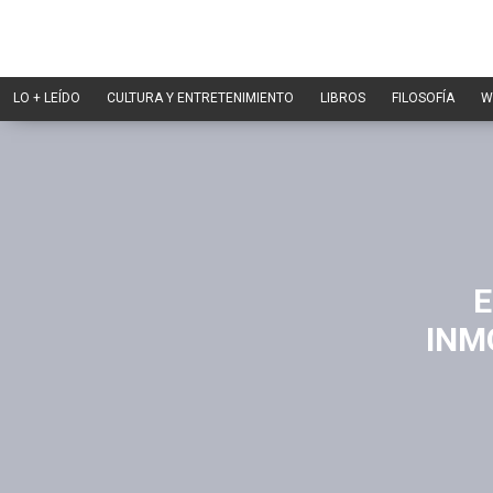
LO + LEÍDO
CULTURA Y ENTRETENIMIENTO
LIBROS
FILOSOFÍA
W
E
INM