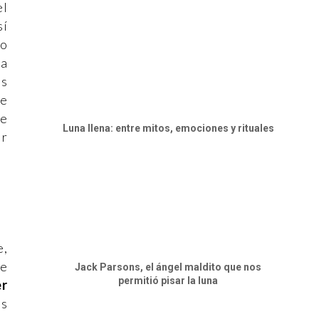
el
sí
do
la
as
de
ue
Luna llena: entre mitos, emociones y rituales
ir
e,
re
Jack Parsons, el ángel maldito que nos
permitió pisar la luna
er
us