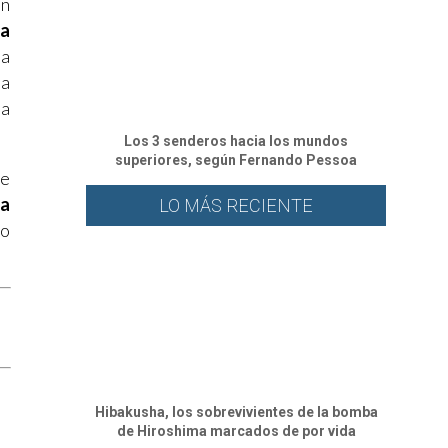
un
la
la
sa
la
Los 3 senderos hacia los mundos
superiores, según Fernando Pessoa
se
la
LO MÁS RECIENTE
ro
Hibakusha, los sobrevivientes de la bomba
de Hiroshima marcados de por vida