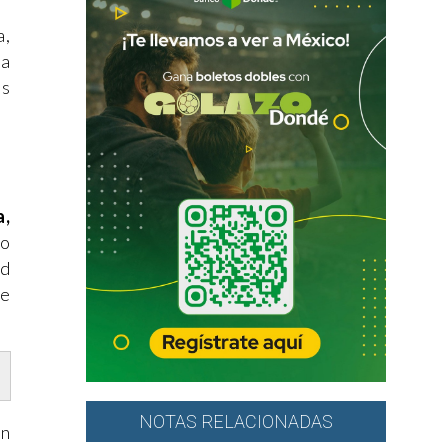
a,
ra
as
a,
co
ad
se
NOTAS RELACIONADAS
an