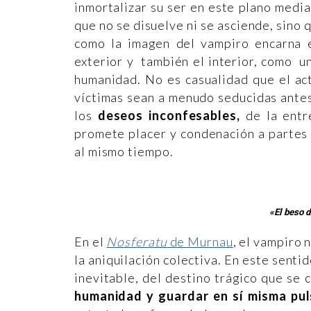
inmortalizar su ser en este plano median
que no se disuelve ni se asciende, sino 
como la imagen del vampiro encarna e
exterior y también el interior, como u
humanidad. No es casualidad que el ac
víctimas sean a menudo seducidas antes
los
deseos inconfesables,
de la entre
promete placer y condenación a partes i
al mismo tiempo.
«El beso 
En el
Nosferatu
de Murnau
, el vampiro 
la aniquilación colectiva. En este senti
inevitable, del destino trágico que se
humanidad y guardar en sí misma puls