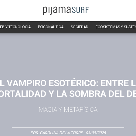
EB Y TECNOLOGÍA
PSICONÁUTICA
SOCIEDAD
ECOSISTEMAS Y SUSTE
L VAMPIRO ESOTÉRICO: ENTRE 
ORTALIDAD Y LA SOMBRA DEL D
MAGIA Y METAFÍSICA
POR:
CAROLINA DE LA TORRE
- 03/09/2025