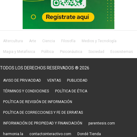
Altercultura
Arte
Ciencia
Filosofía
Medios y Tecnología
Magia y Metafísica
Política
Psiconáutica
Sociedad
Ecosistemas
Salud
Lifestyle
TODOS LOS DERECHOS RESERVADOS ® 2026
AVISO DE PRIVACIDAD
VENTAS
PUBLICIDAD
TÉRMINOS Y CONDICIONES
POLÍTICA DE ÉTICA
POLÍTICA DE REVISIÓN DE INFORMACIÓN
POLÍTICA DE CORRECCIONES Y FE DE ERRATAS
INFORMACIÓN DE PROPIEDAD Y FINANCIACIÓN
parentesis.com
harmonia.la
contactointeractivo.com
Dondé Tienda