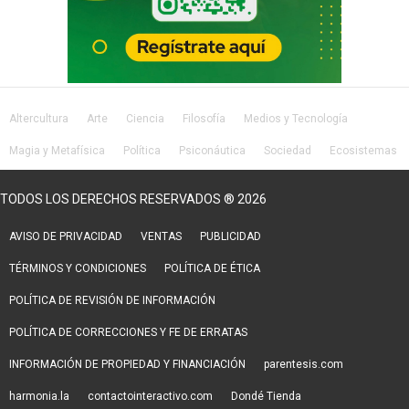
Altercultura
Arte
Ciencia
Filosofía
Medios y Tecnología
Magia y Metafísica
Política
Psiconáutica
Sociedad
Ecosistemas
Salud
Lifestyle
TODOS LOS DERECHOS RESERVADOS ® 2026
AVISO DE PRIVACIDAD
VENTAS
PUBLICIDAD
TÉRMINOS Y CONDICIONES
POLÍTICA DE ÉTICA
POLÍTICA DE REVISIÓN DE INFORMACIÓN
POLÍTICA DE CORRECCIONES Y FE DE ERRATAS
INFORMACIÓN DE PROPIEDAD Y FINANCIACIÓN
parentesis.com
harmonia.la
contactointeractivo.com
Dondé Tienda