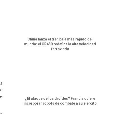
China lanza el tren bala más rápido del
mundo: el CR450 redefine la alta velocidad
ferroviaria
la
de
de
¿El ataque de los droides? Francia quiere
incorporar robots de combate a su ejército