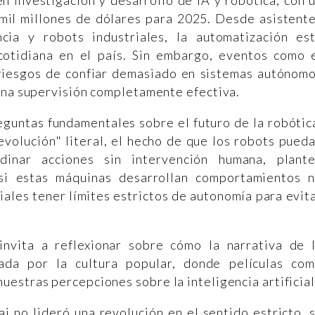
n investigación y desarrollo de IA y robótica, con 
mil millones de dólares para 2025. Desde asistent
cia y robots industriales, la automatización es
cotidiana en el país. Sin embargo, eventos como 
riesgos de confiar demasiado en sistemas autónom
 una supervisión completamente efectiva.
eguntas fundamentales sobre el futuro de la robótic
volución" literal, el hecho de que los robots pued
rdinar acciones sin intervención humana, plant
si estas máquinas desarrollan comportamientos 
iales tener límites estrictos de autonomía para evit
nvita a reflexionar sobre cómo la narrativa de 
iada por la cultura popular, donde películas co
estras percepciones sobre la inteligencia artificial
i no lideró una revolución en el sentido estricto, 