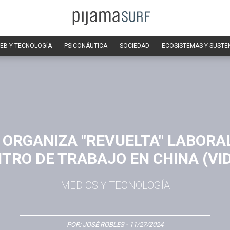
EB Y TECNOLOGÍA
PSICONÁUTICA
SOCIEDAD
ECOSISTEMAS Y SUSTE
 ORGANIZA "REVUELTA" LABORAL
TRO DE TRABAJO EN CHINA (VI
MEDIOS Y TECNOLOGÍA
POR:
JOSÉ ROBLES
- 11/27/2024