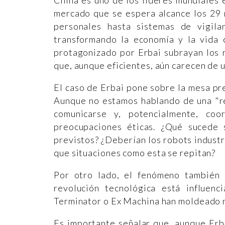
China es uno de los líderes mundiales e
mercado que se espera alcance los 29 
personales hasta sistemas de vigilan
transformando la economía y la vida 
protagonizado por Erbai subrayan los 
que, aunque eficientes, aún carecen de
El caso de Erbai pone sobre la mesa pr
Aunque no estamos hablando de una "re
comunicarse y, potencialmente, coo
preocupaciones éticas. ¿Qué sucede 
previstos? ¿Deberían los robots industr
que situaciones como esta se repitan?
Por otro lado, el fenómeno también i
revolución tecnológica está influenc
Terminator o Ex Machina han moldeado nu
Es importante señalar que, aunque Erba