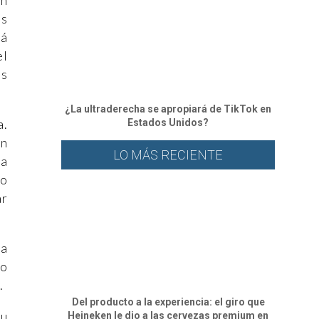
un
es
tá
el
os
¿La ultraderecha se apropiará de TikTok en
a.
Estados Unidos?
an
LO MÁS RECIENTE
ea
no
ar
la
mo
.
Del producto a la experiencia: el giro que
su
Heineken le dio a las cervezas premium en