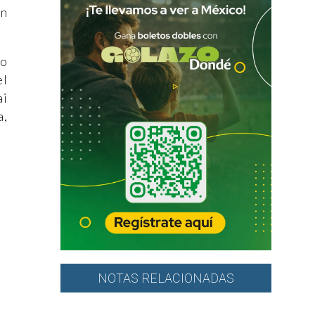
an
do
el
ai
a,
NOTAS RELACIONADAS