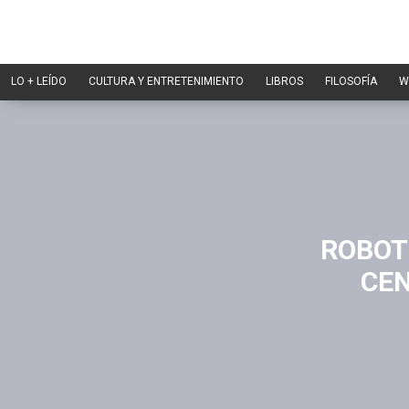
LO + LEÍDO
CULTURA Y ENTRETENIMIENTO
LIBROS
FILOSOFÍA
W
ROBOT
CEN