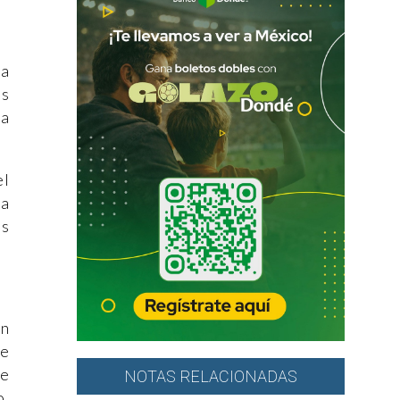
da
os
 a
el
la
os
en
de
me
NOTAS RELACIONADAS
o.