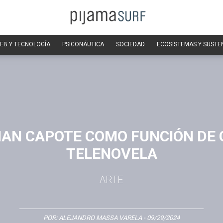
EB Y TECNOLOGÍA
PSICONÁUTICA
SOCIEDAD
ECOSISTEMAS Y SUSTE
AN CAPOTE COMO FUNCIÓN DE C
TELENOVELA
ARTE
POR:
ALEJANDRO MASSA VARELA
- 09/29/2024