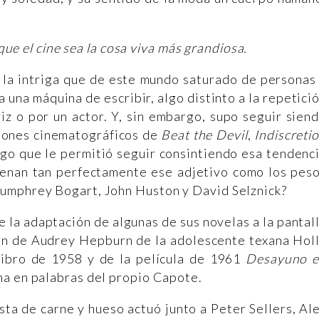
ue el cine sea la cosa viva más grandiosa.
la intriga que de este mundo saturado de personas
a una máquina de escribir, algo distinto a la repetici
iz o por un actor. Y, sin embargo, supo seguir sien
uiones cinematográficos de
Beat the Devil
,
Indiscreti
algo que le permitió seguir consintiendo esa tendenc
lenan tan perfectamente ese adjetivo como los pes
 Humphrey Bogart, John Huston y David Selznick?
de la adaptación de algunas de sus novelas a la pantal
ión de Audrey Hepburn de la adolescente texana Hol
libro de 1958 y de la película de 1961
Desayuno 
na en palabras del propio Capote.
sta de carne y hueso actuó junto a Peter Sellers, Al