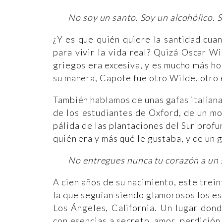
No soy un santo. Soy un alcohólico. 
¿Y es que quién quiere la santidad cua
para vivir la vida real? Quizá Oscar Wi
griegos era excesiva, y es mucho más ho
su manera, Capote fue otro Wilde, otro 
También hablamos de unas gafas italian
de los estudiantes de Oxford, de un mon
pálida de las plantaciones del Sur pro
quién era y más qué le gustaba, y de un g
No entregues nunca tu corazón a un se
A cien años de su nacimiento, este trei
la que seguían siendo glamorosos los es
Los Ángeles, California. Un lugar don
con esencias a secreto, amor, perdición