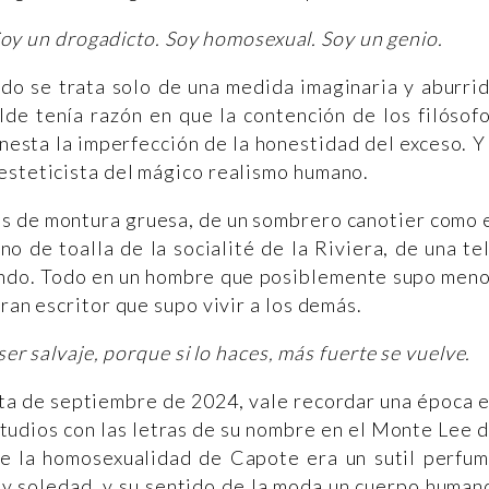
Soy un drogadicto. Soy homosexual. Soy un genio.
ndo se trata solo de una medida imaginaria y aburri
lde tenía razón en que la contención de los filósof
nesta la imperfección de la honestidad del exceso. Y
esteticista del mágico realismo humano.
as de montura gruesa, de un sombrero canotier como 
o de toalla de la socialité de la Riviera, de una te
fundo. Todo en un hombre que posiblemente supo men
ran escritor que supo vivir a los demás.
r salvaje, porque si lo haces, más fuerte se vuelve.
nta de septiembre de 2024, vale recordar una época 
tudios con las letras de su nombre en el Monte Lee 
de la homosexualidad de Capote era un sutil perfu
 y soledad, y su sentido de la moda un cuerpo human