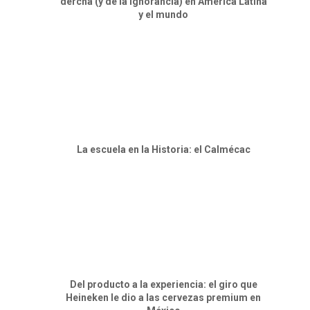
dercha (y de la ignorancia) en América Latina
y el mundo
⁠La escuela en la Historia: el Calmécac
Del producto a la experiencia: el giro que
Heineken le dio a las cervezas premium en