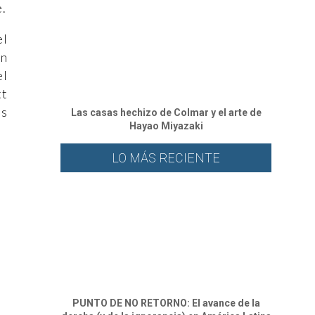
.
el
én
el
tt
as
Las casas hechizo de Colmar y el arte de
Hayao Miyazaki
LO MÁS RECIENTE
PUNTO DE NO RETORNO: El avance de la