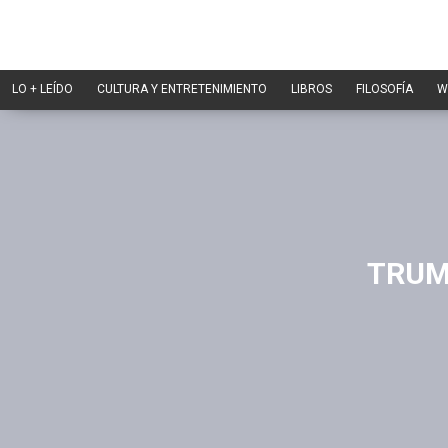
LO + LEÍDO
CULTURA Y ENTRETENIMIENTO
LIBROS
FILOSOFÍA
W
TRUM