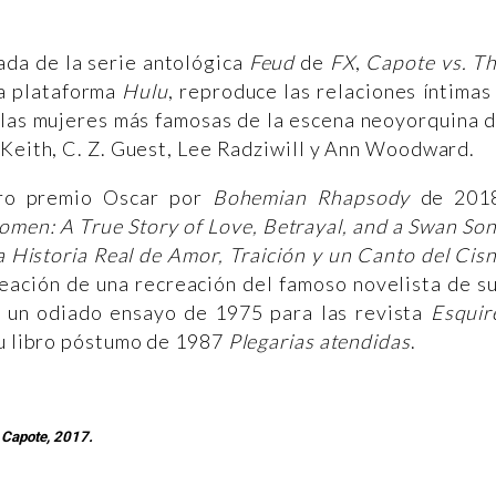
da de la serie antológica
Feud
de
FX
,
Capote vs. T
a plataforma
Hulu
, reproduce las relaciones íntimas
e las mujeres más famosas de la escena neoyorquina 
 Keith, C. Z. Guest, Lee Radziwill y Ann Woodward.
tro premio Oscar por
Bohemian Rhapsody
de 2018
men: A True Story of Love, Betrayal, and a Swan So
 Historia Real de Amor, Traición y un Canto del Cis
ación de una recreación del famoso novelista de s
e un odiado ensayo de 1975 para las revista
Esquir
su libro póstumo de 1987
Plegarias atendidas
.
n Capote, 2017.