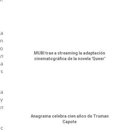
 a
ón
do
MUBI trae a streaming la adaptación
on
cinematográfica de la novela 'Queer'
ia
os
la
ly
en
Anagrama celebra cien años de Truman
Capote
ec