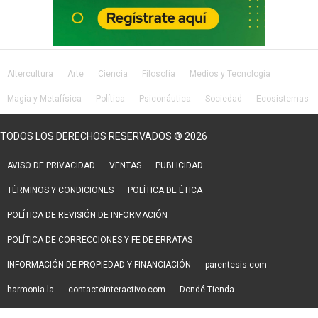
Altercultura
Arte
Ciencia
Filosofía
Medios y Tecnología
Magia y Metafísica
Política
Psiconáutica
Sociedad
Ecosistemas
Salud
Lifestyle
TODOS LOS DERECHOS RESERVADOS ® 2026
AVISO DE PRIVACIDAD
VENTAS
PUBLICIDAD
TÉRMINOS Y CONDICIONES
POLÍTICA DE ÉTICA
POLÍTICA DE REVISIÓN DE INFORMACIÓN
POLÍTICA DE CORRECCIONES Y FE DE ERRATAS
INFORMACIÓN DE PROPIEDAD Y FINANCIACIÓN
parentesis.com
harmonia.la
contactointeractivo.com
Dondé Tienda