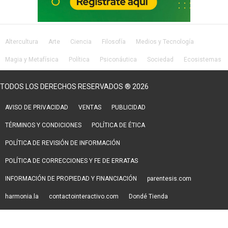
Altercultura
Arte
Ciencia
Filosofía
Medios y Tecnología
Magia y Metafísica
Política
Psiconáutica
Sociedad
Ecosistemas
Salud
Lifestyle
TODOS LOS DERECHOS RESERVADOS ® 2026
AVISO DE PRIVACIDAD
VENTAS
PUBLICIDAD
TÉRMINOS Y CONDICIONES
POLÍTICA DE ÉTICA
POLÍTICA DE REVISIÓN DE INFORMACIÓN
POLÍTICA DE CORRECCIONES Y FE DE ERRATAS
INFORMACIÓN DE PROPIEDAD Y FINANCIACIÓN
parentesis.com
harmonia.la
contactointeractivo.com
Dondé Tienda