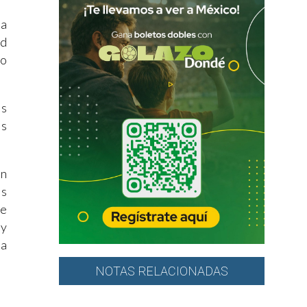
ta
ad
do
as
as
an
es
ue
 y
la
NOTAS RELACIONADAS