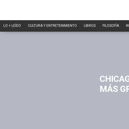
LO + LEÍDO
CULTURA Y ENTRETENIMIENTO
LIBROS
FILOSOFÍA
W
CHICAG
MÁS G