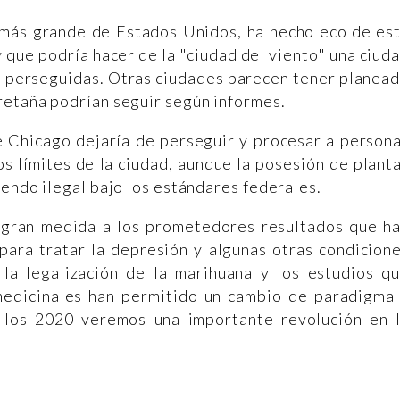
a más grande de Estados Unidos, ha hecho eco de es
 que podría hacer de la "ciudad del viento" una ciud
on perseguidas. Otras ciudades parecen tener planea
retaña podrían seguir según informes.
e Chicago dejaría de perseguir y procesar a person
os límites de la ciudad, aunque la posesión de plant
iendo ilegal bajo los estándares federales.
 gran medida a los prometedores resultados que h
para tratar la depresión y algunas otras condicion
 la legalización de la marihuana y los estudios q
medicinales han permitido un cambio de paradigma
 los 2020 veremos una importante revolución en 