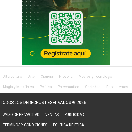
Altercultura
Arte
Ciencia
Filosofía
Medios y Tecnología
Magia y Metafísica
Política
Psiconáutica
Sociedad
Ecosistemas
Salud
Lifestyle
TODOS LOS DERECHOS RESERVADOS ® 2026
AVISO DE PRIVACIDAD
VENTAS
PUBLICIDAD
TÉRMINOS Y CONDICIONES
POLÍTICA DE ÉTICA