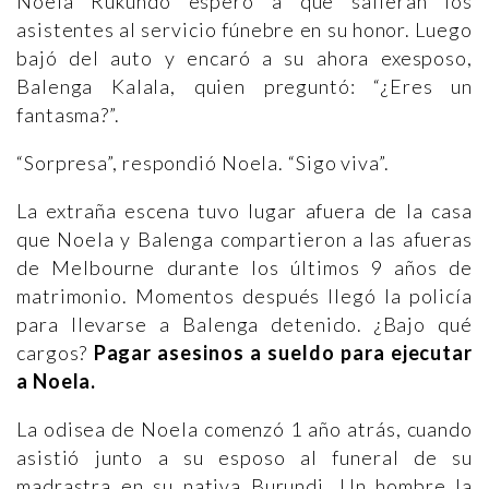
Noela Rukundo esperó a que salieran los
asistentes al servicio fúnebre en su honor. Luego
bajó del auto y encaró a su ahora exesposo,
Balenga Kalala, quien preguntó: “¿Eres un
fantasma?”.
“Sorpresa”, respondió Noela. “Sigo viva”.
La extraña escena tuvo lugar afuera de la casa
que Noela y Balenga compartieron a las afueras
de Melbourne durante los últimos 9 años de
matrimonio. Momentos después llegó la policía
para llevarse a Balenga detenido. ¿Bajo qué
cargos?
Pagar asesinos a sueldo para ejecutar
a Noela.
La odisea de Noela comenzó 1 año atrás, cuando
asistió junto a su esposo al funeral de su
madrastra en su nativa Burundi. Un hombre la