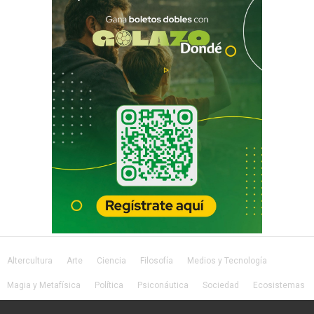
Altercultura
Arte
Ciencia
Filosofía
Medios y Tecnología
Magia y Metafísica
Política
Psiconáutica
Sociedad
Ecosistemas
Salud
Lifestyle