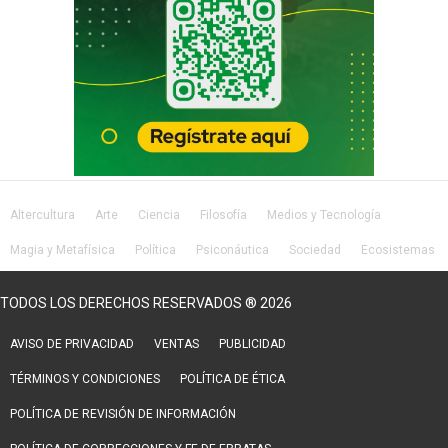
Altercultura
Arte
Ciencia
Filosofía
Medios y Tecnología
Magia y Metafísica
Política
Psiconáutica
Sociedad
Ecosistemas
Salud
Lifestyle
TODOS LOS DERECHOS RESERVADOS ® 2026
AVISO DE PRIVACIDAD
VENTAS
PUBLICIDAD
TÉRMINOS Y CONDICIONES
POLÍTICA DE ÉTICA
POLÍTICA DE REVISIÓN DE INFORMACIÓN