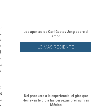
as
Los apuntes de Carl Gustav Jung sobre el
la
amor
la
»,
LO MÁS RECIENTE
l.
».
la
o,
el
se
Del producto a la experiencia: el giro que
la
Heineken le dio a las cervezas premium en
el
México