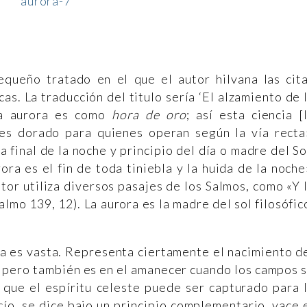
equeño tratado en el que el autor hilvana las cit
as. La traducción del titulo sería ‘El alzamiento de 
«la aurora es como
hora de oro
; así esta ciencia [
 es dorado para quienes operan según la vía recta
 final de la noche y principio del día o madre del So
ora es el fin de toda tiniebla y la huida de la noche
tor utiliza diversos pasajes de los Salmos, como «Y 
lmo 139, 12). La aurora es la madre del sol filosófic
ia es vasta. Representa ciertamente el nacimiento d
os, pero también es en el amanecer cuando los campos 
la que el espíritu celeste puede ser capturado para 
cío, se dice bajo un principio complementario, yace 