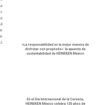
da
ás
ía
rá
se
te
uz
«La responsabilidad es la mejor manera de
disfrutar con propósito»: la apuesta de
sustentabilidad de HEINEKEN México
En el Día Internacional de la Cerveza,
HEINEKEN México celebra 135 años de