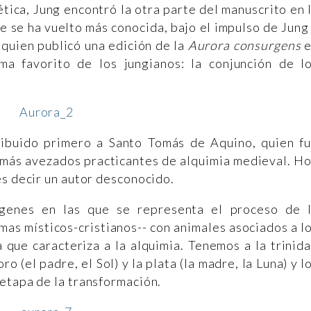
tica, Jung encontró la otra parte del manuscrito en 
ue se ha vuelto más conocida, bajo el impulso de Jung
 quien publicó una edición de la
Aurora consurgens
e
a favorito de los jungianos: la conjunción de l
ribuido primero a Santo Tomás de Aquino, quien f
 más avezados practicantes de alquimia medieval. H
es decir un autor desconocido.
enes en las que se representa el proceso de 
mas místicos-cristianos-- con animales asociados a l
 que caracteriza a la alquimia. Tenemos a la trinid
ro (el padre, el Sol) y la plata (la madre, la Luna) y l
etapa de la transformación.