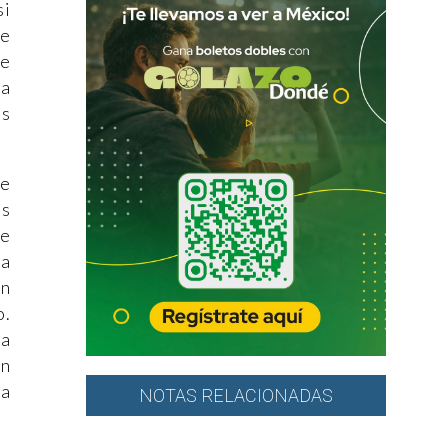
si
de
ue
ha
as
te
os
de
 a
an
o.
ra
ón
ía
NOTAS RELACIONADAS