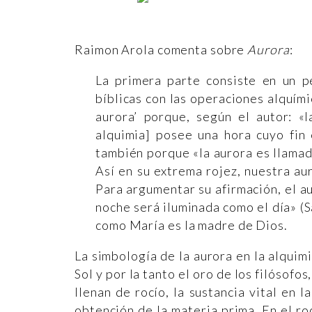
Raimon Arola comenta sobre
Aurora
:
La primera parte consiste en un p
bíblicas con las operaciones alquímic
aurora’ porque, según el autor: 
alquimia] posee una hora cuyo fin
también porque «la aurora es llamada
Así en su extrema rojez, nuestra aur
Para argumentar su afirmación, el au
noche será iluminada como el día» (Sa
como María es la madre de Dios.
La simbología de la aurora en la alquim
Sol y por la tanto el oro de los filósof
llenan de rocío, la sustancia vital en 
obtención de la materia prima. En el ro