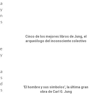
la
 y
n
os
Cinco de los mejores libros de Jung, el
arqueólogo del inconsciente colectivo
ue
oy
la
os
ad
'El hombre y sus símbolos', la última gran
os
obra de Carl G. Jung