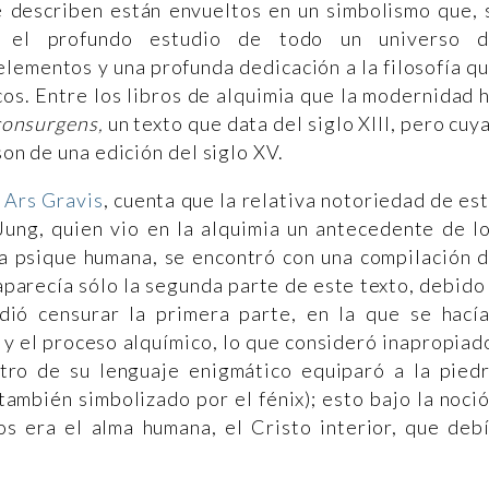
e describen están envueltos en un simbolismo que, 
e el profundo estudio de todo un universo 
lementos y una profunda dedicación a la filosofía q
os. Entre los libros de alquimia que la modernidad 
consurgens,
un texto que data del siglo XIII, pero cuy
son de una edición del siglo XV.
 Ars Gravis
, cuenta que la relativa notoriedad de es
Jung, quien vio en la alquimia un antecedente de l
la psique humana, se encontró con una compilación 
 aparecía sólo la segunda parte de este texto, debido
dió censurar la primera parte, en la que se hací
y el proceso alquímico, lo que consideró inapropiad
tro de su lenguaje enigmático equiparó a la pied
también simbolizado por el fénix); esto bajo la noci
os era el alma humana, el Cristo interior, que deb