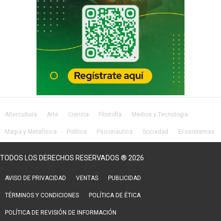
Altercultura
Arte
Ciencia
Filosofía
Medios y Tecnología
Magia y Metafísica
Política
Psiconáutica
Sociedad
Ecosistemas
Salud
Lifestyle
TODOS LOS DERECHOS RESERVADOS ® 2026
AVISO DE PRIVACIDAD
VENTAS
PUBLICIDAD
TÉRMINOS Y CONDICIONES
POLÍTICA DE ÉTICA
POLÍTICA DE REVISIÓN DE INFORMACIÓN