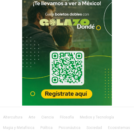
Altercultura
Arte
Ciencia
Filosofía
Medios y Tecnología
Magia y Metafísica
Política
Psiconáutica
Sociedad
Ecosistemas