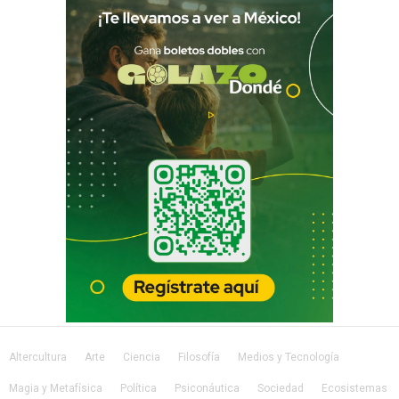
Altercultura
Arte
Ciencia
Filosofía
Medios y Tecnología
Magia y Metafísica
Política
Psiconáutica
Sociedad
Ecosistemas