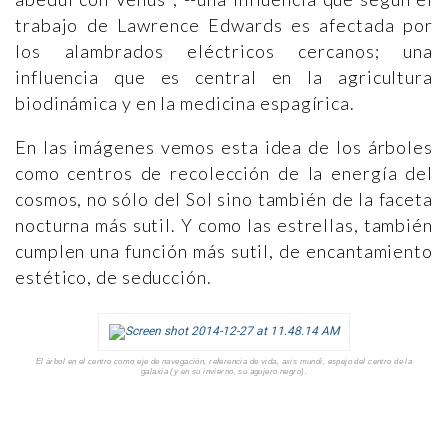
trabajo de Lawrence Edwards es afectada por
los alambrados eléctricos cercanos; una
influencia que es central en la agricultura
biodinámica y en la medicina espagírica.
En las imágenes vemos esta idea de los árboles
como centros de recolección de la energía del
cosmos, no sólo del Sol sino también de la faceta
nocturna más sutil. Y como las estrellas, también
cumplen una función más sutil, de encantamiento
estético, de seducción.
El árbol en el centro como eje de navegación, referencia de vida,
axis mundi
, espejo del centro de la
galaxia (y en su invierno, su agujero negro).