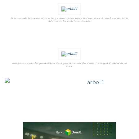
El
axis mundi
: las ramas se invierten y vuelven raíces en el cielo; las raíces del árbol son las ramas
del cosmos, flores de la luz distante.
Nuestro sistema solar gira alrededor de la galaxia. La naturaleza en la Tierra gira alrededor de un
árbol.