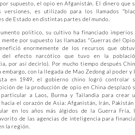
 por supuesto, el opio en Afganistán. El dinero que 
 versiones, es utilizado para los llamados "bla
es de Estado en distintas partes del mundo.
rumento político, su cultivo ha financiado imperios
a mente por supuesto las llamadas "Guerras del Opio
benefició enormemente de los recursos que obtu
del efecto narcótico que tuvo en la poblaci
cia, por así decirlo). Por mucho tiempo después Chi
in embargo, con la llegada de Mao Zedong al poder y 
sta en 1949, el gobierno chino logró controlar 
bición de la producción de opio en China desplazó 
 particular a Laos, Burma y Tailandia para crear 
 hacia el corazón de Asia: Afganistán, Irán, Pakistán
ular en los años más álgidos de la Guerra Fría, 
vorito de las agencias de inteligencia para financi
en la región.