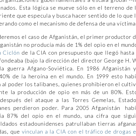
nados. Esta lógica se mueve sólo en el terreno de 
riente que especula y busca hacer sentido de lo que 
erando como el mecanismo de defensa de una víctima
deremos el caso de Afganistán, el primer productor 
ganistán no producía más de 1% del opio en el mund
 Ciclón
de la CIA con presupuesto que llegó hasta
fondeaba (bajo la dirección del director George H. 
a guerra Afgano-Soviética. En 1986 Afganistán 
 40% de la heroína en el mundo. En 1999 esto hab
al poder los talibanes, quienes prohibieron el culti
nte la producción de opio en más de un 80%. Est
después del ataque a las Torres Gemelas, Estad
banes perdieron poder. Para 2005 Afganistán hab
ía 87% del opio en el mundo, una cifra que sigu
ldados estadounidenses patrullaban tierras afgana
das, que
vinculan a la CIA con el tráfico de drogas 