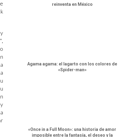
se
reinventa en México
ck
 y
",
vo
ón
na
Agama agama: el lagarto con los colores de
«Spider-man»
la
su
su
un
 y
la
ar
«Once in a Full Moon»: una historia de amor
imposible entre la fantasía, el deseo y la