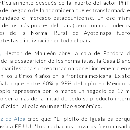
rticularmente después de la muerte del actor Phil
o del negocio de la adormidera que es transformada 
inundado el mercado estadounidense. En ese mis
 de los más pobres del país (pero con una podero
antes de la Normal Rural de Ayotzinapa fuer
testas e indignación en todo el país.
,
Hector de Mauleón abre la caja de Pandora 
de la desaparición de los normalistas, la Casa Blan
 manifestaba su preocupación por el incremento en 
 los últimos 4 años en la frontera mexicana. Exist
señalan que entre 60% y 98% del opio en México 
opio representa por lo menos un negocio de 17 m
to sería más de la mitad de todo su producto inter
"adicción" al opio en un sentido económico.
z de Alba
cree que: "El pleito de Iguala es porq
vía a EE.UU. 'Los muchachos' novatos fueron usad