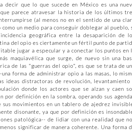
ra decir que lo que sucede en México es una nue
 que parece atravesar la historia de los últimos tr
nterrumpirse (al menos no en el sentido de una cla
o como un medio para conseguir doblegar al pueblo, 
incidencia geográfica entre la desaparición de l
tina del opio es ciertamente un fértil punto de parti
itable jugar a especular y a conectar los puntos en 
 más maquiavélica que surge, de nuevo sin una ba
rica de las "guerras del opio", es que se trata de u
--una forma de administrar opio a las masas, lo mis
las ideas distractoras de revolución, levantamiento
pulación donde los actores que se alzan y caen s
n por definición en la sombra, operando sus agend
 sus movimientos en un tablero de ajedrez invisibl
mente disonante, ya que por definición es insondabl
iones patológica-- de lidiar con una realidad que n
 menos significar de manera coherente. Una forma 