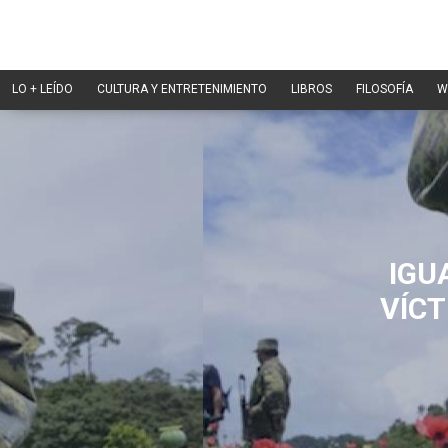
LO + LEÍDO
CULTURA Y ENTRETENIMIENTO
LIBROS
FILOSOFÍA
W
IGU
VÍCT