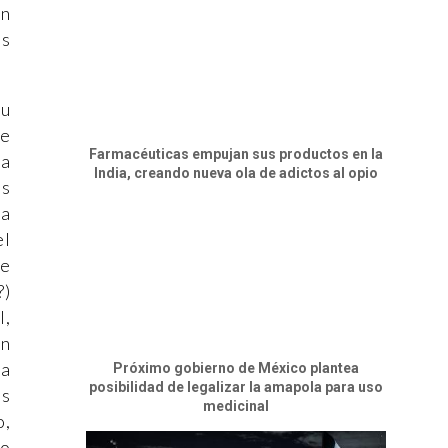
un
es
su
de
Farmacéuticas empujan sus productos en la
ta
India, creando nueva ola de adictos al opio
os
ra
el
te
?)
l,
un
na
Próximo gobierno de México plantea
posibilidad de legalizar la amapola para uso
os
medicinal
o,
no