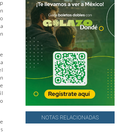
ip
en
mo
sa
on
de
ca
el
en
se
il
no
NOTAS RELACIONADAS
ue
os