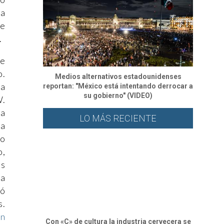
la
le
.
de
o.
Medios alternativos estadounidenses
 a
reportan: "México está intentando derrocar a
su gobierno" (VIDEO)
W.
ya
LO MÁS RECIENTE
ía
vo
o,
os
ía
ió
s.
en
Con «C» de cultura la industria cervecera se