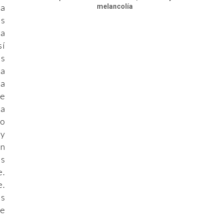
va
melancolía
es
ra
sí
os
da
la
se
na
mo
 y
on
as
e.
e.
os
de