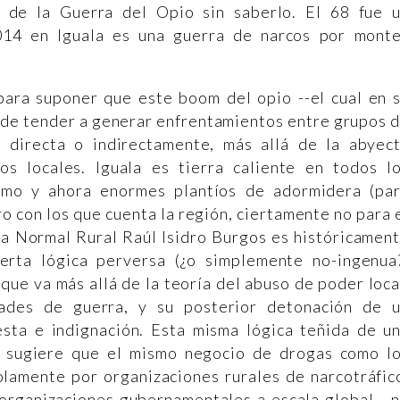
 de la Guerra del Opio sin saberlo. El 68 fue 
014 en Iguala es una guerra de narcos por mont
para suponer que este boom del opio --el cual en 
 de tender a generar enfrentamientos entre grupos 
 directa o indirectamente, más allá de la abyec
os locales. Iguala es tierra caliente en todos l
ismo y ahora enormes plantíos de adormidera (pa
o con los que cuenta la región, ciertamente no para 
 la Normal Rural Raúl Isidro Burgos es históricamen
ierta lógica perversa (¿o simplemente no-ingenua
que va más allá de la teoría del abuso de poder loca
dades de guerra, y su posterior detonación de 
sta e indignación. Esta misma lógica teñida de u
s sugiere que el mismo negocio de drogas como l
olamente por organizaciones rurales de narcotráfic
 organizaciones gubernamentales a escala global --