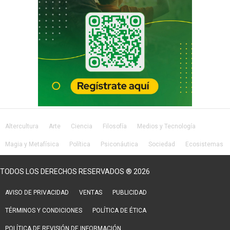
Altercultura
Arte
Ciencia
Filosofía
Medios y Tecnología
Magia y Metafísica
Política
Psiconáutica
Sociedad
Ecosistemas
Salud
Lifestyle
TODOS LOS DERECHOS RESERVADOS ® 2026
AVISO DE PRIVACIDAD
VENTAS
PUBLICIDAD
TÉRMINOS Y CONDICIONES
POLÍTICA DE ÉTICA
POLÍTICA DE REVISIÓN DE INFORMACIÓN