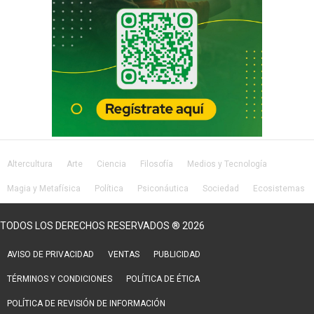
Altercultura
Arte
Ciencia
Filosofía
Medios y Tecnología
Magia y Metafísica
Política
Psiconáutica
Sociedad
Ecosistemas
Salud
Lifestyle
TODOS LOS DERECHOS RESERVADOS ® 2026
AVISO DE PRIVACIDAD
VENTAS
PUBLICIDAD
TÉRMINOS Y CONDICIONES
POLÍTICA DE ÉTICA
POLÍTICA DE REVISIÓN DE INFORMACIÓN