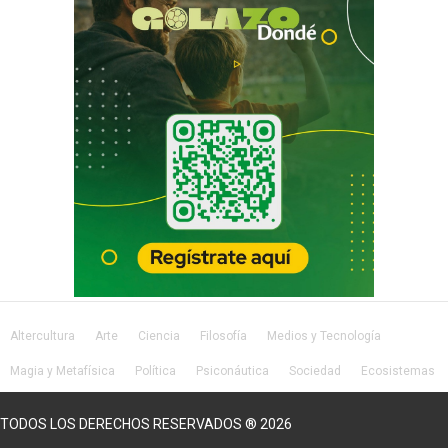
Altercultura
Arte
Ciencia
Filosofía
Medios y Tecnología
Magia y Metafísica
Política
Psiconáutica
Sociedad
Ecosistemas
Salud
Lifestyle
TODOS LOS DERECHOS RESERVADOS ® 2026