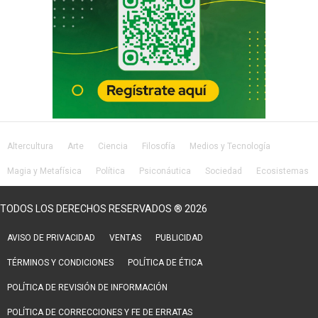
Altercultura
Arte
Ciencia
Filosofía
Medios y Tecnología
Magia y Metafísica
Política
Psiconáutica
Sociedad
Ecosistemas
Salud
Lifestyle
TODOS LOS DERECHOS RESERVADOS ® 2026
AVISO DE PRIVACIDAD
VENTAS
PUBLICIDAD
TÉRMINOS Y CONDICIONES
POLÍTICA DE ÉTICA
POLÍTICA DE REVISIÓN DE INFORMACIÓN
POLÍTICA DE CORRECCIONES Y FE DE ERRATAS