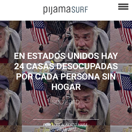
EN ESTADOS UNIDOS HAY
24 CASAS DESOCUPADAS
POR CADA PERSONA SIN
HOGAR
SOCIEDAD
POR:
LUIS ALBERTO HARA
-
03/13/2012