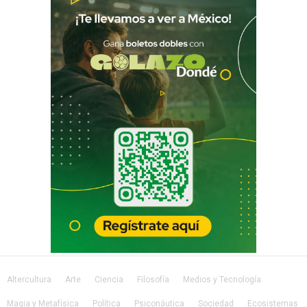
Altercultura
Arte
Ciencia
Filosofía
Medios y Tecnología
Magia y Metafísica
Política
Psiconáutica
Sociedad
Ecosistemas