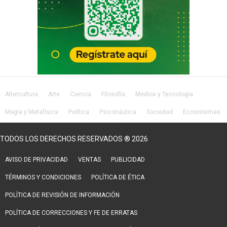
Altercultura
Arte
Ciencia
Filosofía
Medios y Tecnología
Magia y Metafísica
Política
Psiconáutica
Sociedad
Ecosistemas
Salud
Lifestyle
TODOS LOS DERECHOS RESERVADOS ® 2026
AVISO DE PRIVACIDAD
VENTAS
PUBLICIDAD
TÉRMINOS Y CONDICIONES
POLÍTICA DE ÉTICA
POLÍTICA DE REVISIÓN DE INFORMACIÓN
POLÍTICA DE CORRECCIONES Y FE DE ERRATAS