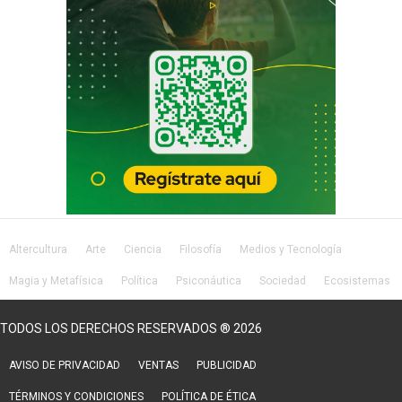
Altercultura
Arte
Ciencia
Filosofía
Medios y Tecnología
Magia y Metafísica
Política
Psiconáutica
Sociedad
Ecosistemas
Salud
Lifestyle
TODOS LOS DERECHOS RESERVADOS ® 2026
AVISO DE PRIVACIDAD
VENTAS
PUBLICIDAD
TÉRMINOS Y CONDICIONES
POLÍTICA DE ÉTICA