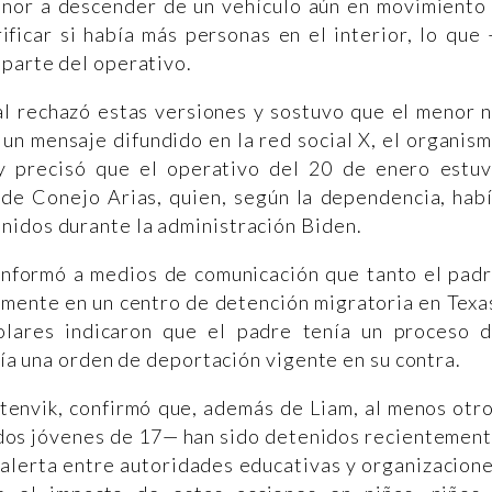
enor a descender de un vehículo aún en movimiento
ificar si había más personas en el interior, lo que
 parte del operativo.
 rechazó estas versiones y sostuvo que el menor 
 un mensaje difundido en la red social X, el organis
 y precisó que el operativo del 20 de enero estu
 de Conejo Arias, quien, según la dependencia, hab
nidos durante la administración Biden.
 informó a medios de comunicación que tanto el pad
lmente en un centro de detención migratoria en Texa
olares indicaron que el padre tenía un proceso 
stía una orden de deportación vigente en su contra.
Stenvik, confirmó que, además de Liam, al menos otr
 dos jóvenes de 17— han sido detenidos recientemen
o alerta entre autoridades educativas y organizacion