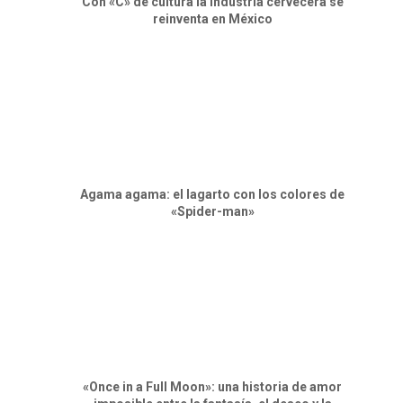
Con «C» de cultura la industria cervecera se
reinventa en México
Agama agama: el lagarto con los colores de
«Spider-man»
«Once in a Full Moon»: una historia de amor