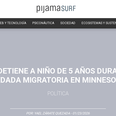
EB Y TECNOLOGÍA
PSICONÁUTICA
SOCIEDAD
ECOSISTEMAS Y SUSTE
 DETIENE A NIÑO DE 5 AÑOS DUR
DADA MIGRATORIA EN MINNES
POLÍTICA
POR:
YAEL ZÁRATE QUEZADA
- 01/23/2026