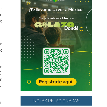
er
su
de
es
de
te
se
El
en
la
NOTAS RELACIONADAS
el