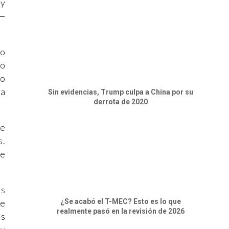
 y
 —
no
mo
vo
ía
Sin evidencias, Trump culpa a China por su
derrota de 2020
re
s.
de
os
¿Se acabó el T-MEC? Esto es lo que
te
realmente pasó en la revisión de 2026
es