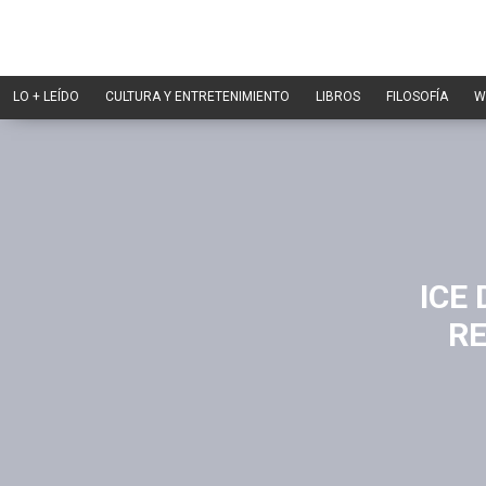
LO + LEÍDO
CULTURA Y ENTRETENIMIENTO
LIBROS
FILOSOFÍA
W
ICE
RE