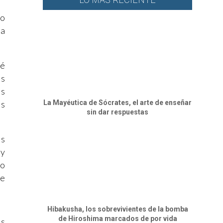
so
ma
ué
os
os
La Mayéutica de Sócrates, el arte de enseñar
es
sin dar respuestas
os
 y
no
de
Hibakusha, los sobrevivientes de la bomba
de Hiroshima marcados de por vida
os