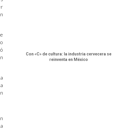
er
ón
fe
ro
có
Con «C» de cultura: la industria cervecera se
ún
reinventa en México
ma
da
un
en
ña