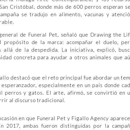
San Cristóbal, donde más de 600 perros esperan s
campaña se tradujo en alimento, vacunas y atenci
rable.
 general de Funeral Pet, señaló que Drawing the Li
l propósito de la marca: acompañar el duelo, pe
allá de la despedida. La iniciativa, explicó, bus
nidad concreta para ayudar a otros animales que a
llo destacó que el reto principal fue abordar un te
 esperanzador, especialmente en un país donde ca
 perros y gatos. El arte, afirmó, se convirtió en 
rir al discurso tradicional.
ocasión en que Funeral Pet y Figallo Agency aparec
n 2017, ambas fueron distinguidas por la campa