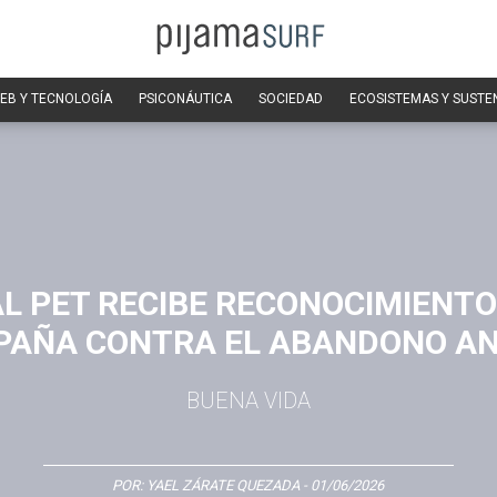
EB Y TECNOLOGÍA
PSICONÁUTICA
SOCIEDAD
ECOSISTEMAS Y SUSTE
L PET RECIBE RECONOCIMIENTO
AÑA CONTRA EL ABANDONO A
BUENA VIDA
POR:
YAEL ZÁRATE QUEZADA
- 01/06/2026