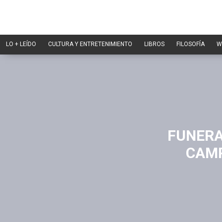
LO + LEÍDO
CULTURA Y ENTRETENIMIENTO
LIBROS
FILOSOFÍA
W
FUNERA
CAMP