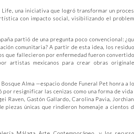
Life, una iniciativa que logró transformar un proce
tística con impacto social, visibilizando el proble
mpaña partió de una pregunta poco convencional: ¿q
ación comunitaria? A partir de esta idea, los residu
s que fallecieron por enfermedad fueron convertid
por artistas mexicanos para crear obras original
al Bosque Alma —espacio donde Funeral Pet honra a l
por resignificar las cenizas como una forma de vida
gei Raven, Gastón Gallardo, Carolina Pavia, Jorchia
de piezas únicas que rindieron homenaje a cientos 
alería Málaga Arte Contemporáneo, y los recurs