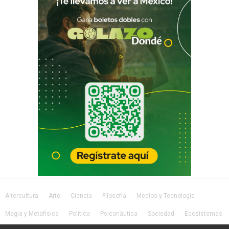
Altercultura
Arte
Ciencia
Filosofía
Medios y Tecnología
Magia y Metafísica
Política
Psiconáutica
Sociedad
Ecosistemas