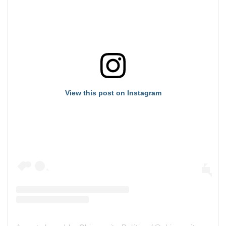
View this post on Instagram
A
post shared by Chismecito Político (@chismecitopolitico)