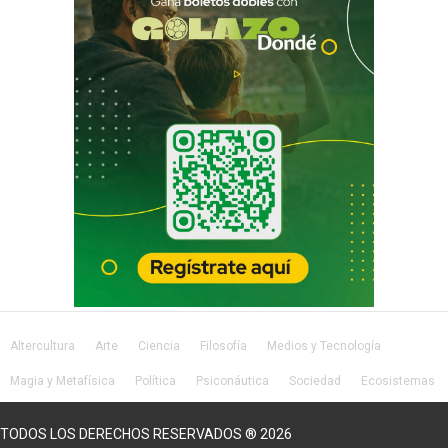
Altercultura
Arte
Ciencia
Filosofía
Medios y Tecnología
Magia y Metafísica
Política
Psiconáutica
Sociedad
Ecosistemas
Salud
Lifestyle
TODOS LOS DERECHOS RESERVADOS ® 2026