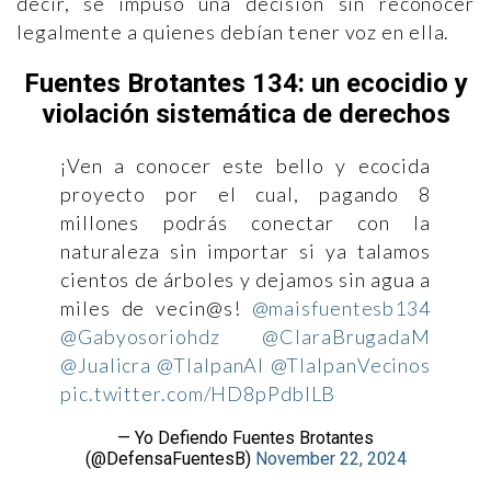
decir, se impuso una decisión sin reconocer
legalmente a quienes debían tener voz en ella.
Fuentes Brotantes 134: un ecocidio y
violación sistemática de derechos
¡Ven a conocer este bello y ecocida
proyecto por el cual, pagando 8
millones podrás conectar con la
naturaleza sin importar si ya talamos
cientos de árboles y dejamos sin agua a
miles de vecin@s!
@maisfuentesb134
@Gabyosoriohdz
@ClaraBrugadaM
@Jualicra
@TlalpanAl
@TlalpanVecinos
pic.twitter.com/HD8pPdbILB
— Yo Defiendo Fuentes Brotantes
(@DefensaFuentesB)
November 22, 2024