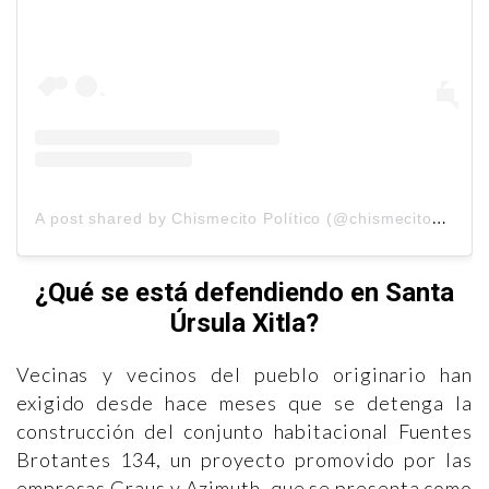
A
post shared by Chismecito Político (@chismecitopolitico)
¿Qué se está defendiendo en Santa
Úrsula Xitla?
Vecinas y vecinos del pueblo originario han
exigido desde hace meses que se detenga la
construcción del conjunto habitacional Fuentes
Brotantes 134, un proyecto promovido por las
empresas Graus y Azimuth, que se presenta como