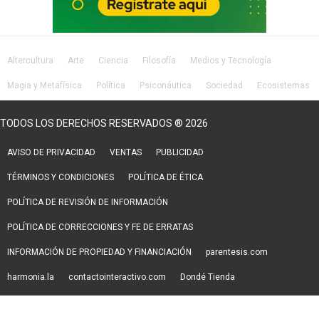
Altercultura
Arte
Ciencia
Filosofía
Medios y Tecnología
Magia y Metafísica
Política
Psiconáutica
Sociedad
Ecosistemas
Salud
Lifestyle
TODOS LOS DERECHOS RESERVADOS ® 2026
AVISO DE PRIVACIDAD
VENTAS
PUBLICIDAD
TÉRMINOS Y CONDICIONES
POLÍTICA DE ÉTICA
POLÍTICA DE REVISIÓN DE INFORMACIÓN
POLÍTICA DE CORRECCIONES Y FE DE ERRATAS
INFORMACIÓN DE PROPIEDAD Y FINANCIACIÓN
parentesis.com
harmonia.la
contactointeractivo.com
Dondé Tienda